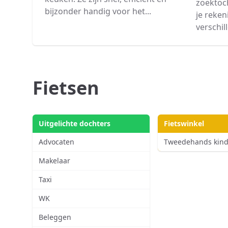
zoektoc
bijzonder handig voor het...
je reke
verschill
Fietsen
Uitgelichte dochters
Fietswinkel
Advocaten
Tweedehands kinde
Makelaar
Taxi
WK
Beleggen