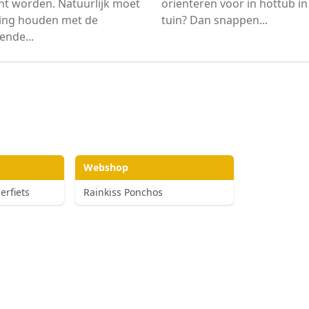
ht worden. Natuurlijk moet
oriënteren voor in hottub i
ning houden met de
tuin? Dan snappen...
ende...
Webshop
rfiets
Rainkiss Ponchos