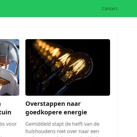
Contact
Overstappen naar
n
goedkopere energie
tuin
Gemiddeld stapt de helft van de
bs voor
huishoudens niet over naar een