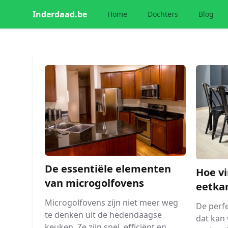
Inderdaad.be
Home
Dochters
Blog
De essentiële elementen
Hoe vi
van microgolfovens
eetka
Microgolfovens zijn niet meer weg
De perf
te denken uit de hedendaagse
dat kan 
keuken. Ze zijn snel, efficiënt en